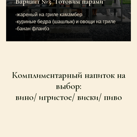
Вариант №3 "Готовим парами"
-жареный на гриле камамбер
-куриные бедра (шашлык) и овощи на гриле
-банан фланбэ
Комплиментарный напиток на
выбор:
вино/ игристое/ виски/ пиво