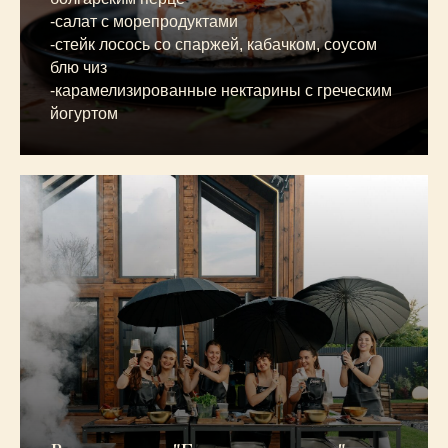
-салат с морепродуктами
-стейк лосось со спаржей, кабачком, соусом
блю чиз
-карамелизированные нектарины с греческим
йогуртом