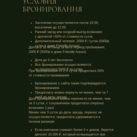
УСЛОВИЯ
БРОНИРОВАНИЯ
Заселение осуществляется после 15:00,
выселение до 12:00
Ранний заезд или поздний выезд возможен
с доплатой +50% от стоимости суток
Дополнительный человек: 2000 ₽ / сутки (5000р
сутки в доме Friendly-house)
Доплата за питомца за весь период пребывания:
2000 ₽ (5000р в доме Friendly-house)
Дети до 5 лет бесплатно
Все бронирования осуществляются
по предоплате 5000 ₽ за сутки
При бронировании от 2-х суток предоплата 30%
от стоимости проживания
Бронирование с сайта также подтверждается
бронированием
Предоплату можно вернуть не менее, чем за 7
дней до даты заезда
Дату бронирования можно перенести не менее, чем
за 3 суток, с сохранением предоплаты (перенос
возможен 1 раз)
Менее чем 3 суток до даты заезда, перенос не
осуществляется, предоплата удерживается в
полном размере
Если компания снимает более 2-х домов, берется
депозит 10.000 ₽, который возвращается при