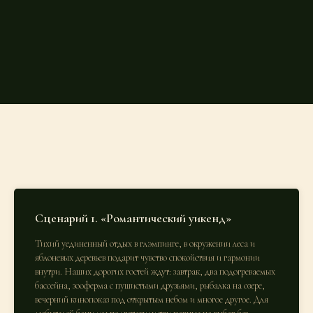
Сценарий 1. «Романтический уикенд»
Тихий уединенный отдых в глэмпинге, в окружении леса и
яблоневых деревьев подарит чувство спокойствия и гармонии
внутри. Наших дорогих гостей ждут: завтрак, два подогреваемых
бассейна, зооферма с пушистыми друзьями, рыбалка на озере,
вечерний кинопоказ под открытым небом и многое другое. Для