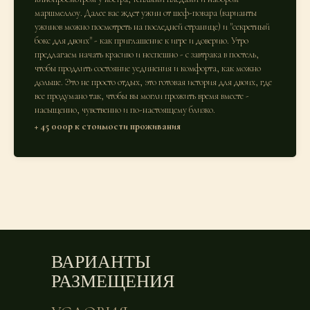
маршмеллоу. Далее вас ждет ужин от шеф-повара (варианты
ужинов можно посмотреть на последней странице) и "секретный
бокс для двоих" - как приглашение к игре и доверию. Утро
предлагаем начать красиво и неспешно - с завтрака в постель,
чтобы продлить состояние уединения и комфорта, как можно
дольше. Это не просто отдых, это готовая история для двоих, где
все продумано так, чтобы вы могли прожить время вместе -
насыщенно, чувственно и по-настоящему близко.
+ 45 000р к стоимости проживания
ВАРИАНТЫ
РАЗМЕЩЕНИЯ