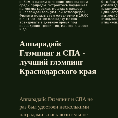
небом, с нашим вечерним кинотеатром
бассейна, 
среди природы. Устройтесь поудобнее
условия дл
на мягких креслах-мешках с пледом
независимо
и наслаждайтесь уютной атмосферой.
Один бассе
Фильмы показываем ежедневно в 19:00
и выход к 
и в 21:00.Так же площадку можно
находится 
арендовать в дневное время под
и тишиной.
проведение тренингов, мастер-классов
и др.
Аппарадайс
Глэмпинг и СПА -
лучший глэмпинг
Краснодарского края
Аппарадайс Глэмпинг и СПА не
раз был удостоен несколькими
наградами за исключительное