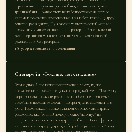
любителей бани мы подготовили три парные на выбор без
ограничения по времени: русская баня, альпийская сауна и
травяная баня. Помимо этого вашу бочку фурако на террасе
наполнят полезными компонентами ( на выбор: травы и цитрус/
лепестки роз и цитрус) Ну а завершить этот чудесный день мы
предлагаем ужином от шеф-повара ресторана Ренет, который
можно организовать на террасе вашего дома для любителей
уединения, либо в ресторане.
+ 8 500р к стоимости проживания
Сценарий 2. «Больше, чем свидание»
Этот сценарий про неспешное погружение в отдых, про
расслабление и замедление вдали от городской суеты. Прогулка у
озера, рыбалка, отдых в трех банях на выбор, подогреваемые
бассейны и посещение фермы - подарят чувство спокойствия и
уюта. Тело отдыхает, а мысли становятся яснее - два парных
релакс-массажа (60 мин) помогут полностью отпустить
напряжение и восстановить внутренний баланс. Бочка фурако с
наполнением из трав/ цитруса, либо роз/цитруса напитает кожу
полезными веществами. И чтобы продлить состояние