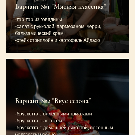
Вариант №1 "Мясная классика"
-тар-тар из говядины
-салат с рукколой, пармезаном, черри,
бальзамический крем
-стейк стриплойн и картофель Айдахо
Вариант №2 "Вкус сезона"
-брускетта с вяленными томатами
-брускетта с лососем
-брускетта с домашней рикоттой, песенным
болгарским перце