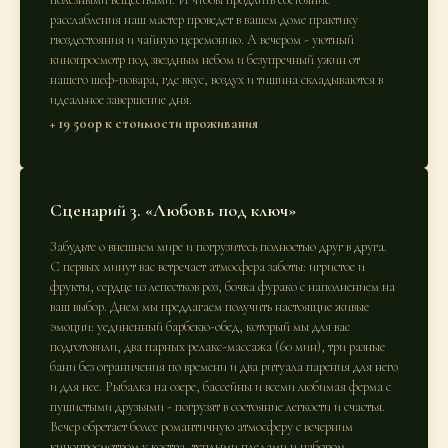
расслабления наш мастер проведет в вашем доме практику
гвоздестояния и чайную церемонию. А вечером - уютный
кинопросмотр под звездным небом и безупречный ужин от
нашего шеф-повара, где вкус, воздух и тишина складываются в
идеальное завершение дня.
+ 19 500р к стоимости проживания
Сценарий 3. «Любовь под ключ»
Забудьте о внешнем мире и погрузитесь полностью друг в друга.
С первых минут вас встречает атмосфера заботы: игристое и
фрукты, сердце из лепестков роз, бочка фурако с наполнением на
ваш выбор. Днем мы предлагаем получить настоящие живые
эмоции: уединенный барбекю-обед, который мы для вас
подготовили, два парных релакс-массажа (60 мин), три разные
бани без ограничения по времени и два ритуала парения для него
и для нее. Рыбалка на озере, бассейны и всеми любимая ферма с
пушистыми друзьями - погрузят в состояние легкости и счастья.
Вечер обретает более романтичную атмосферу с вечерним
кинопросмотром у костра, теплыми пледами и набором