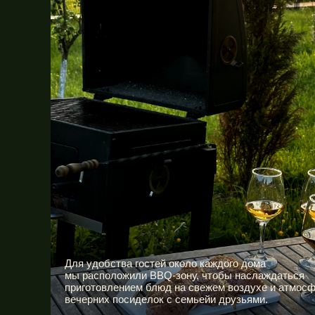
Для удобства гостей около каждого дома
мы расположили BBQ-зону, чтобы наслаждаться
приготовлением блюд на свежем воздухе и атмос
вечерних посиделок с семьейи друзьями.