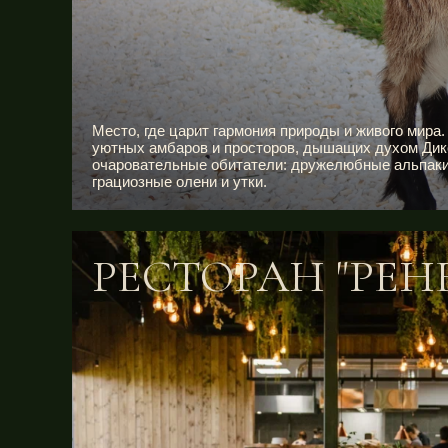
Место, где царит гармония природы и живого мира.
уютных амбаров и просторов, дышащих духом Дик
очаровательные обитатели: дружелюбные альпаки,
грациозные олени и утки.
РЕСТОРАН "РЕН