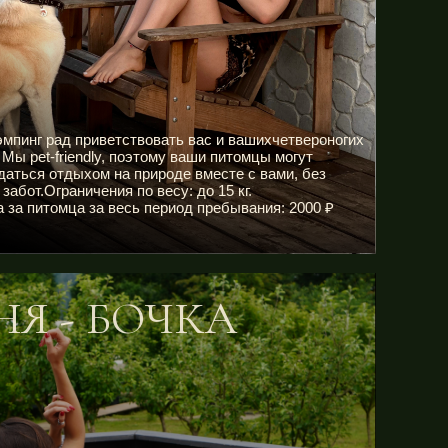
мпинг рад приветствовать вас и вашихчетвероногих
 Мы pet-friendly, поэтому ваши питомцы могут
аться отдыхом на природе вместе с вами, без
забот.Ограничения по весу: до 15 кг.
 за питомца за весь период пребывания: 2000 ₽
Я - БОЧКА