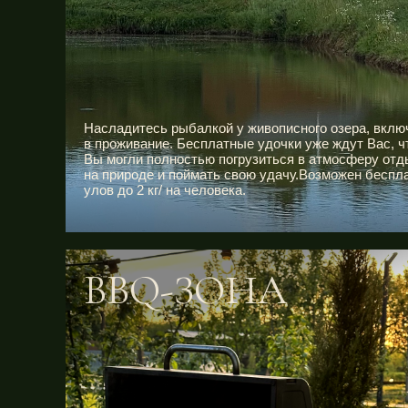
Насладитесь рыбалкой у живописного озера, вклю
в проживание. Бесплатные удочки уже ждут Вас, 
Вы могли полностью погрузиться в атмосферу отд
на природе и поймать свою удачу.Возможен беспл
улов до 2 кг/ на человека.
BBQ-ЗОНА