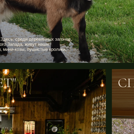
 Здесь, среди деревянных загонов,
ого Запада, живут наши
 мини-козы, пушистые кролики,
ЕТ"
С