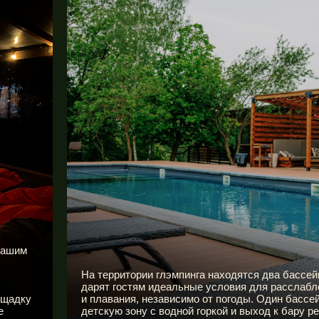
 нашим
На территории глэмпинга находятся два бассей
дарят гостям идеальные условия для расслабл
ощадку
и плавания, независимо от погоды. Один бассе
е
детскую зону с водной горкой и выход к бару р