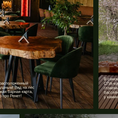
В само
,расположенный
СПА-ком
душным! Вид на лес
глэмпин
кая барная карта,
бассейн
 про Ренет!
у камин