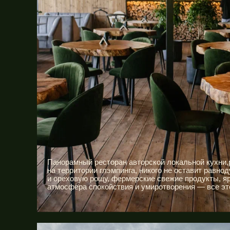
Панорамный ресторан авторской локальной кухни
на территории глэмпинга, никого не оставит равно
и ореховую рощу, фермерские свежие продукты, яр
атмосфера спокойствия и умиротворения — все это