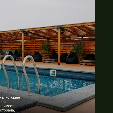
на, которые
ения
йн имеет
есторана,