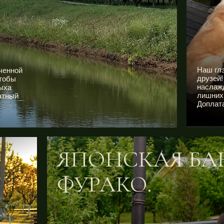
Наш глэ
ченной
друзей!
чтобы
наслажд
ыха
лишних 
атный
Доплата
ЯПОНСКАЯ БАН
ФУРАКО.